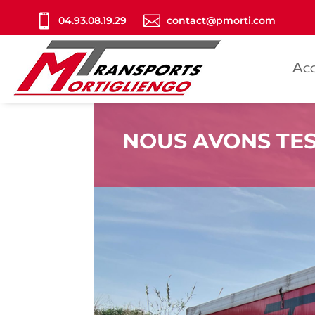


04.93.08.19.29
contact@pmorti.com
Acc
NOUS AVONS TES